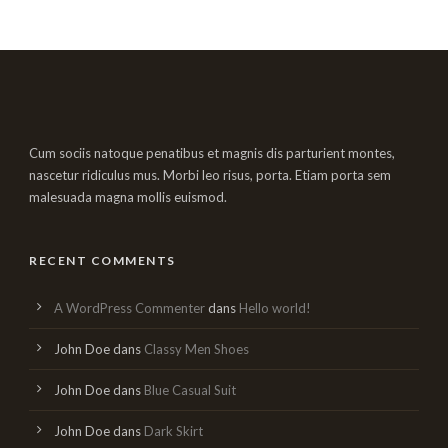
Cum sociis natoque penatibus et magnis dis parturient montes,
nascetur ridiculus mus. Morbi leo risus, porta. Etiam porta sem
malesuada magna mollis euismod.
RECENT COMMENTS
A WordPress Commenter
dans
Hello world!
John Doe
dans
Classy Men Shoes
John Doe
dans
Blue Casual Suit
John Doe
dans
Dark Skirt