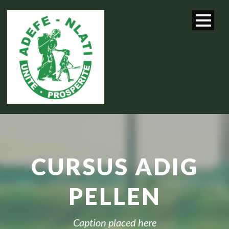
CURSUS ADIG
PELLEN
Caption placed here