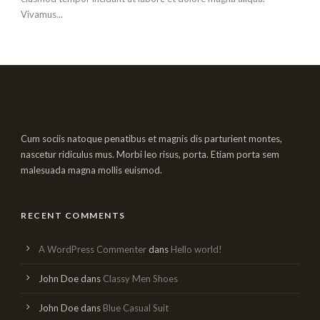
Vivamus...
Cum sociis natoque penatibus et magnis dis parturient montes,
nascetur ridiculus mus. Morbi leo risus, porta. Etiam porta sem
malesuada magna mollis euismod.
RECENT COMMENTS
A WordPress Commenter
dans
Hello world!
John Doe
dans
Classy Men Shoes
John Doe
dans
Blue Casual Suit