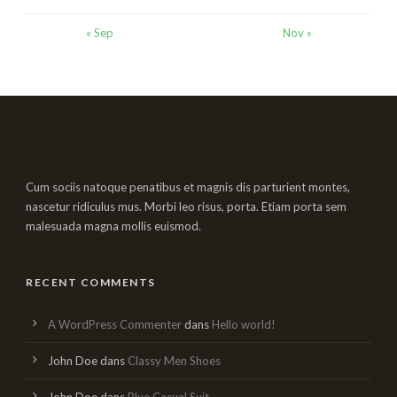
« Sep
Nov »
Cum sociis natoque penatibus et magnis dis parturient montes,
nascetur ridiculus mus. Morbi leo risus, porta. Etiam porta sem
malesuada magna mollis euismod.
RECENT COMMENTS
A WordPress Commenter
dans
Hello world!
John Doe
dans
Classy Men Shoes