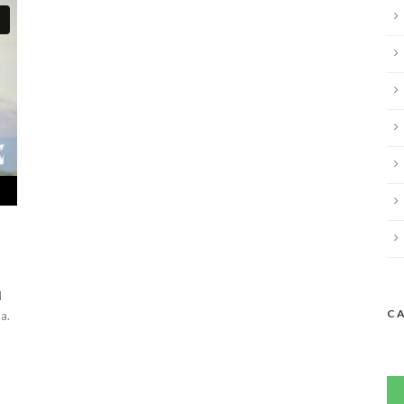
d
C
a.