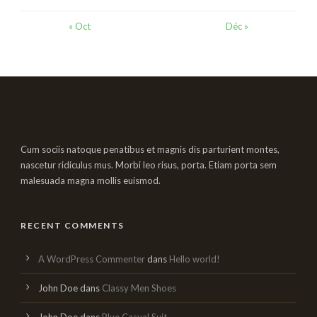
« Oct
Déc »
Cum sociis natoque penatibus et magnis dis parturient montes,
nascetur ridiculus mus. Morbi leo risus, porta. Etiam porta sem
malesuada magna mollis euismod.
RECENT COMMENTS
A WordPress Commenter
dans
Hello world!
John Doe
dans
Classy Men Shoes