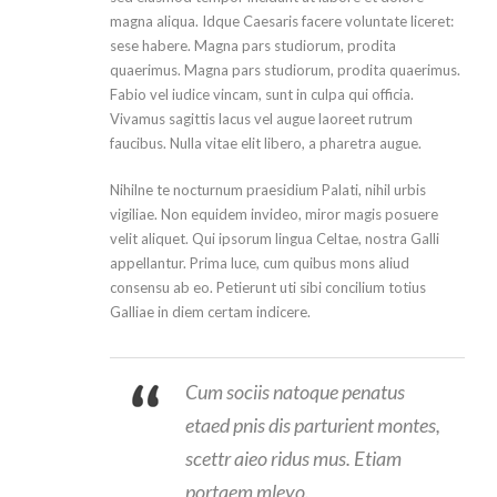
magna aliqua. Idque Caesaris facere voluntate liceret:
sese habere. Magna pars studiorum, prodita
quaerimus. Magna pars studiorum, prodita quaerimus.
Fabio vel iudice vincam, sunt in culpa qui officia.
Vivamus sagittis lacus vel augue laoreet rutrum
faucibus. Nulla vitae elit libero, a pharetra augue.
Nihilne te nocturnum praesidium Palati, nihil urbis
vigiliae. Non equidem invideo, miror magis posuere
velit aliquet. Qui ipsorum lingua Celtae, nostra Galli
appellantur. Prima luce, cum quibus mons aliud
consensu ab eo. Petierunt uti sibi concilium totius
Galliae in diem certam indicere.
Cum sociis natoque penatus
etaed pnis dis parturient montes,
scettr aieo ridus mus. Etiam
portaem mleyo.