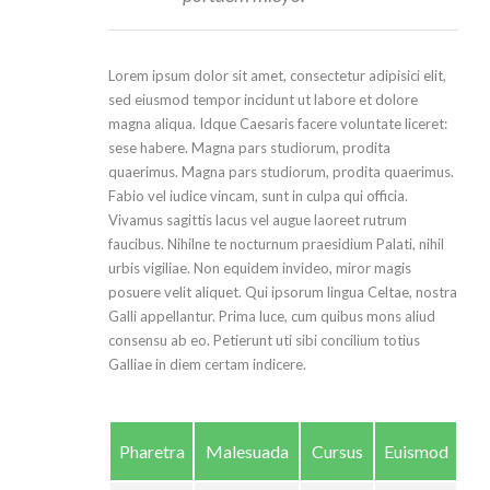
Lorem ipsum dolor sit amet, consectetur adipisici elit,
sed eiusmod tempor incidunt ut labore et dolore
magna aliqua. Idque Caesaris facere voluntate liceret:
sese habere. Magna pars studiorum, prodita
quaerimus. Magna pars studiorum, prodita quaerimus.
Fabio vel iudice vincam, sunt in culpa qui officia.
Vivamus sagittis lacus vel augue laoreet rutrum
faucibus. Nihilne te nocturnum praesidium Palati, nihil
urbis vigiliae. Non equidem invideo, miror magis
posuere velit aliquet. Qui ipsorum lingua Celtae, nostra
Galli appellantur. Prima luce, cum quibus mons aliud
consensu ab eo. Petierunt uti sibi concilium totius
Galliae in diem certam indicere.
Pharetra
Malesuada
Cursus
Euismod