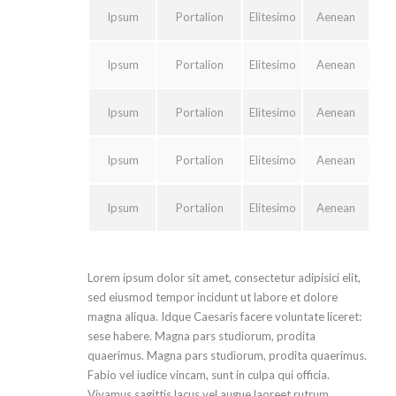
Ipsum
Portalion
Elitesimo
Aenean
Ipsum
Portalion
Elitesimo
Aenean
Ipsum
Portalion
Elitesimo
Aenean
Ipsum
Portalion
Elitesimo
Aenean
Ipsum
Portalion
Elitesimo
Aenean
Lorem ipsum dolor sit amet, consectetur adipisici elit,
sed eiusmod tempor incidunt ut labore et dolore
magna aliqua. Idque Caesaris facere voluntate liceret:
sese habere. Magna pars studiorum, prodita
quaerimus. Magna pars studiorum, prodita quaerimus.
Fabio vel iudice vincam, sunt in culpa qui officia.
Vivamus sagittis lacus vel augue laoreet rutrum