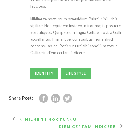
faucibus.
Nihilne te nocturnum praesidium Palati, nihil urbis
vigiliae. Non equidem invideo, miror magis posuere
velit aliquet. Qui ipsorum lingua Celtae, nostra Galli
appellantur. Prima luce, cum quibus mons aliud
consensu ab eo. Petierunt uti sibi concilium totius
Galliae in diem certam indicere.
IDENTITY
LIFE STYLE
Share Post:
NIHILNE TE NOCTURNU
DIEM CERTAM INDICERE