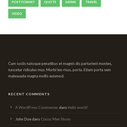
POST FORMAT
QUOTE
SAFARI
TRAVEL
VIDEO
Cum sociis natoque penatibus et magnis dis parturient montes,
nascetur ridiculus mus. Morbi leo risus, porta. Etiam porta sem
malesuada magna mollis euismod.
RECENT COMMENTS
A WordPress Commenter
dans
Hello world!
John Doe
dans
Classy Men Shoes